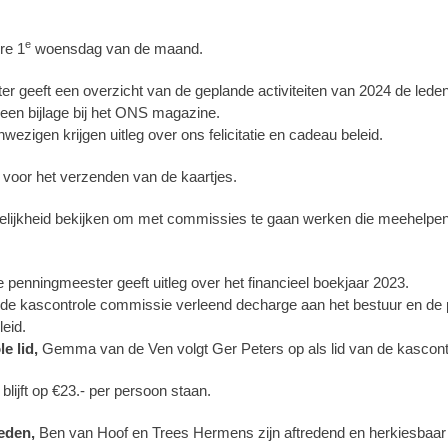
e
re 1
woensdag van de maand.
ter geeft een overzicht van de geplande activiteiten van 2024 de lede
een bijlage bij het ONS magazine.
wezigen krijgen uitleg over ons felicitatie en cadeau beleid.
 voor het verzenden van de kaartjes.
elijkheid bekijken om met commissies te gaan werken die meehelpen
e penningmeester geeft uitleg over het financieel boekjaar 2023.
de kascontrole commissie verleend decharge aan het bestuur en de
leid.
le lid,
Gemma van de Ven volgt Ger Peters op als lid van de kascont
blijft op €23.- per persoon staan.
leden,
Ben van Hoof en Trees Hermens zijn aftredend en herkiesbaa