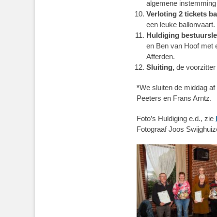
algemene instemming
Verloting 2 tickets b
een leuke ballonvaart.
Huldiging bestuursl
en Ben van Hoof met e
Afferden.
Sluiting,
de voorzitter
*
We sluiten de middag af 
Peeters en Frans Arntz.
Foto’s Huldiging e.d., zie
Fotograaf Joos Swijghui