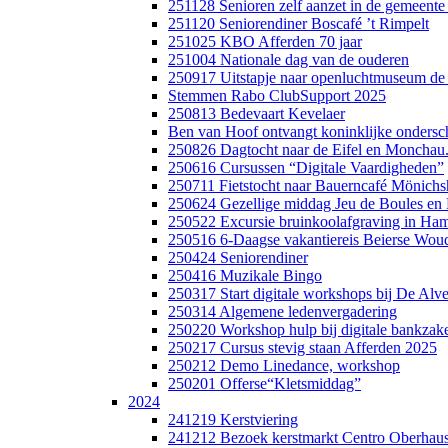
251128 Senioren zelf aanzet in de gemeent
251120 Seniorendiner Boscafé ’t Rimpelt
251025 KBO Afferden 70 jaar
251004 Nationale dag van de ouderen
250917 Uitstapje naar openluchtmuseum de
Stemmen Rabo ClubSupport 2025
250813 Bedevaart Kevelaer
Ben van Hoof ontvangt koninklijke ondersc
250826 Dagtocht naar de Eifel en Monchau
250616 Cursussen “Digitale Vaardigheden”
250711 Fietstocht naar Bauerncafé Mönich
250624 Gezellige middag Jeu de Boules e
250522 Excursie bruinkoolafgraving in Ha
250516 6-Daagse vakantiereis Beierse Wou
250424 Seniorendiner
250416 Muzikale Bingo
250317 Start digitale workshops bij De Alv
250314 Algemene ledenvergadering
250220 Workshop hulp bij digitale bankzak
250217 Cursus stevig staan Afferden 2025
250212 Demo Linedance, workshop
250201 Offerse“Kletsmiddag”
2024
241219 Kerstviering
241212 Bezoek kerstmarkt Centro Oberhau