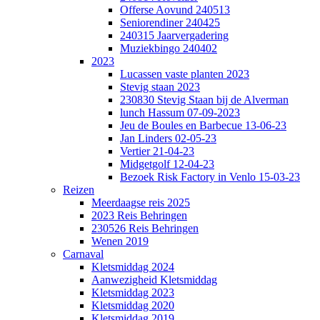
Offerse Aovund 240513
Seniorendiner 240425
240315 Jaarvergadering
Muziekbingo 240402
2023
Lucassen vaste planten 2023
Stevig staan 2023
230830 Stevig Staan bij de Alverman
lunch Hassum 07-09-2023
Jeu de Boules en Barbecue 13-06-23
Jan Linders 02-05-23
Vertier 21-04-23
Midgetgolf 12-04-23
Bezoek Risk Factory in Venlo 15-03-23
Reizen
Meerdaagse reis 2025
2023 Reis Behringen
230526 Reis Behringen
Wenen 2019
Carnaval
Kletsmiddag 2024
Aanwezigheid Kletsmiddag
Kletsmiddag 2023
Kletsmiddag 2020
Kletsmiddag 2019