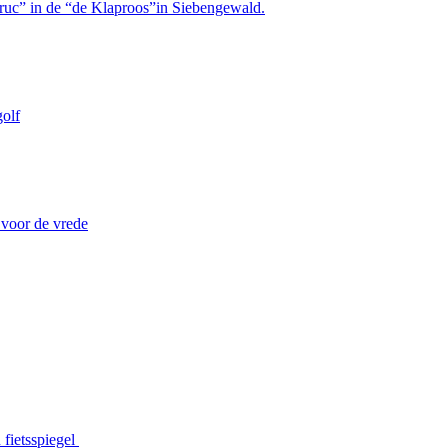
truc” in de “de Klaproos”in Siebengewald.
olf
 voor de vrede
 fietsspiegel