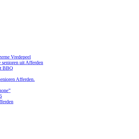
zerne Vredepeel
senioren uit Afferden
et BBQ
enioren Afferden.
phone”
6
ferden