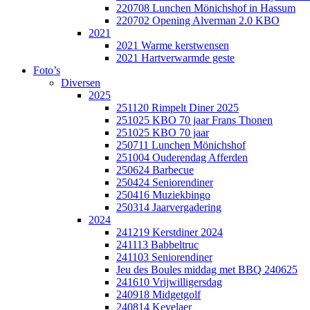
220708 Lunchen Mönichshof in Hassum
220702 Opening Alverman 2.0 KBO
2021
2021 Warme kerstwensen
2021 Hartverwarmde geste
Foto’s
Diversen
2025
251120 Rimpelt Diner 2025
251025 KBO 70 jaar Frans Thonen
251025 KBO 70 jaar
250711 Lunchen Mönichshof
251004 Ouderendag Afferden
250624 Barbecue
250424 Seniorendiner
250416 Muziekbingo
250314 Jaarvergadering
2024
241219 Kerstdiner 2024
241113 Babbeltruc
241103 Seniorendiner
Jeu des Boules middag met BBQ 240625
241610 Vrijwilligersdag
240918 Midgetgolf
240814 Kevelaer