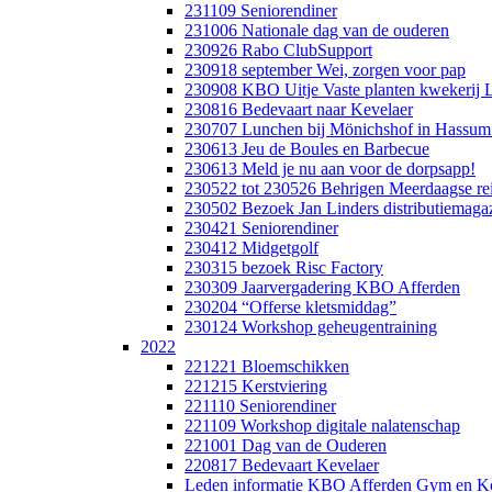
231109 Seniorendiner
231006 Nationale dag van de ouderen
230926 Rabo ClubSupport
230918 september Wei, zorgen voor pap
230908 KBO Uitje Vaste planten kwekerij L
230816 Bedevaart naar Kevelaer
230707 Lunchen bij Mönichshof in Hassum
230613 Jeu de Boules en Barbecue
230613 Meld je nu aan voor de dorpsapp!
230522 tot 230526 Behrigen Meerdaagse re
230502 Bezoek Jan Linders distributiemagaz
230421 Seniorendiner
230412 Midgetgolf
230315 bezoek Risc Factory
230309 Jaarvergadering KBO Afferden
230204 “Offerse kletsmiddag”
230124 Workshop geheugentraining
2022
221221 Bloemschikken
221215 Kerstviering
221110 Seniorendiner
221109 Workshop digitale nalatenschap
221001 Dag van de Ouderen
220817 Bedevaart Kevelaer
Leden informatie KBO Afferden Gym en Ko