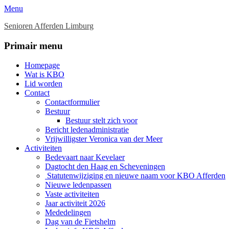
Menu
Senioren Afferden Limburg
Facebook
Primair menu
Ga
Homepage
naar
Wat is KBO
de
Lid worden
inhoud
Contact
Contactformulier
Bestuur
Bestuur stelt zich voor
Bericht ledenadministratie
Vrijwilligster Veronica van der Meer
Activiteiten
Bedevaart naar Kevelaer
Dagtocht den Haag en Scheveningen
Statutenwijziging en nieuwe naam voor KBO Afferden
Nieuwe ledenpassen
Vaste activiteiten
Jaar activiteit 2026
Mededelingen
Dag van de Fietshelm