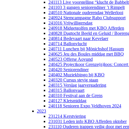
241113 Live voorstelling “klucht de Babbel
241103 3 gangen seniorendiner ’t Rimpelt
240510 Nationale ouderendag Wellerlooi
240924 Stemcampagne Rabo Clubsupport
241016 Vrijwilligersdag
240918 Midgetgolfen met KBO Afferden
240828 Dagtocht Beeld en Geluid / Boereng
240814 Bedevaart naar Kevelaer
240714 Ballonvlucht
240711 Lunchen bij Mönichshof Hassum
240625 Jeu des Boules middag met BBQ
240523 Offerse Aovund
240425 Projectkoor Grenze(n)loos: Concert
240420 Seniorendiner
240402 Muziekbingo bij KBO
240320 Cursus stevig staan
240315 Verslag jaarvergadering
240315 Ballonvaart
240310 Festival aan de Grens
240127 Kletsmiddag
240118 Senioren Expo Veldhoven 2024
2023
231214 Kerstviering
231031 Leden info KBO Afferden oktober
231110 Ouderen trappen veilig door met een