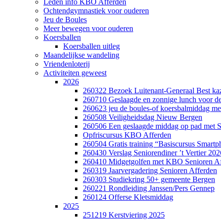
Leden info KBO Afferden
Ochtendgymnastiek voor ouderen
Jeu de Boules
Meer bewegen voor ouderen
Koersballen
Koersballen uitleg
Maandelijkse wandeling
Vriendenloterij
Activiteiten geweest
2026
260322 Bezoek Luitenant-Generaal Best ka
260710 Geslaagde en zonnige lunch voor de 
260623 jeu de boules-of koersbalmiddag m
260508 Veiligheidsdag Nieuw Bergen
260506 Een geslaagde middag op pad met S
Opfriscursus KBO Afferden
260504 Gratis training “Basiscursus Smart
260430 Verslag Seniorendiner ’t Vertier 202
260410 Midgetgolfen met KBO Senioren Af
260319 Jaarvergadering Senioren Afferden
260303 Studiekring 50+ gemeente Bergen
260221 Rondleiding Janssen/Pers Gennep
260124 Offerse Kletsmiddag
2025
251219 Kerstviering 2025