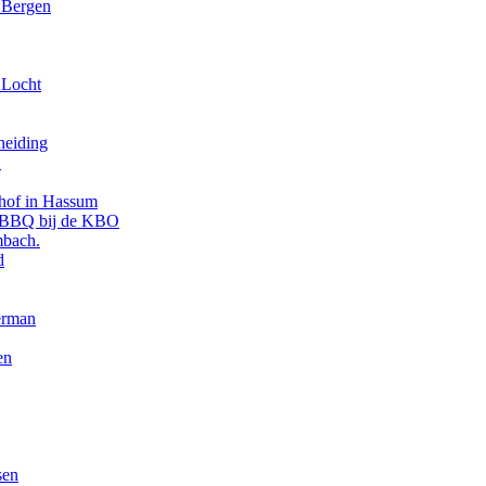
e Bergen
 Locht
heiding
.
shof in Hassum
n BBQ bij de KBO
mbach.
d
erman
en
sen