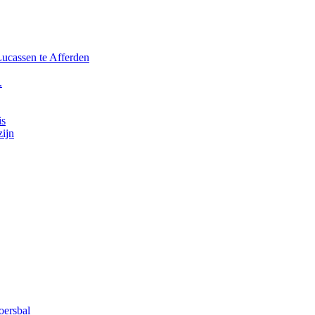
ucassen te Afferden
.
is
ijn
ersbal