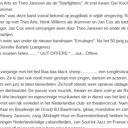
Arts en Theo Janssen als de “Starfighters”. Al snel kwam Ger Koch e
rummer.
s” was deze band vooral bekend op jeugdbals in wijde omgeving. Na
weer op met Theo Arts, Henk Willems als drummer en Jan Cox als toets
zanger. Jan Cox werd vervangen weer door Theo Janssen en onder de 
artijen.
och weer aan onder de nieuwe bandnaam “Emulegro”. Na het 50 jarig ju
 Jennifer Bartels (zangeres)
 we moeten heten…… “ UUT OFFERE “….uut…Offere.
vierjarige met het lied Baa baa black sheep………… een songfestival.
leven. Ze is dan ook nooit meer gestopt met zingen, dansen en acteren. 
r een jury te laten beoordelen. Zichzelf steeds weer opnieuw uitdage
len dierbaarder. De passie voor muziek, theater en dans voel je als R
rie bevlogen en eigenzinnige muzikanten die in dienst van het lied z
et een rijk verleden in het Nederlandse club- en theatercircuit. Na
 Maar en Boudewijn de Groot) BJ Baartmans, gitaar, mandoline en za
k Rieany Janssen, zang (Midnight Hour en Boerenleenband) hebben hu
etogen Nederlandstalige cabaretliedjes, van Soul tot Jazz en Franse 