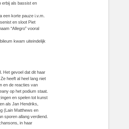
rbij als bassist en
 een korte pauze i.v.m.
enist en sloot Piet
naam “Allegro” vooral
bileum kwam uiteindelijk
 Het gevoel dat dit haar
Ze heeft al heel lang niet
n en de reacties van
ieany op het podium staat.
ingen en spelen tot kunst
men als Jan Hendriks,
ng (Lain Matthews en
n sporen allang verdiend.
chansons, in haar