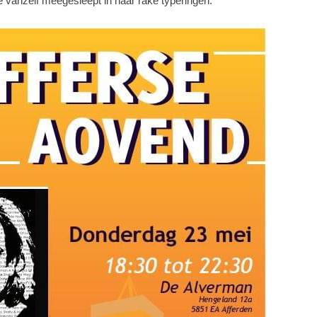
je vanzelf meegesleept in haar rake typeringen.