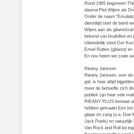
Rond 1965 begonnen Theo 
daarna Piet Wijers als D
Onder de naam “Emulation
diensttijd start de band 
Wijers aan als gitarist/
bekend van bruiloften en p
Uiteindelijk sloot Ger K
Emiel Rutten (gitarist) en
En nou heten we zoals
Rieany Janssen
Rieany Janssen, won als 
gaf, is haar altijd bijgeb
meer de behoefte zich doo
publiek zijn haar vele ma
RIEANY PLUS bestaat uit d
hebben gemaakt.Een trio m
gitaar en zang (o.a. Doe
Jack Poels) en natuurlij
Van Rock and Roll tot ing