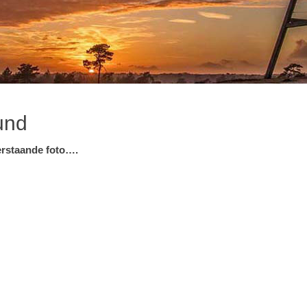
und
erstaande foto….