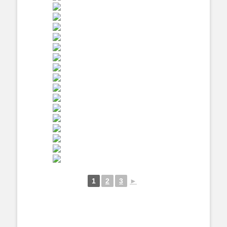
1
2
3
►