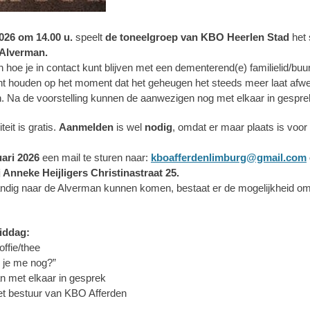
2026 om 14.00 u.
speelt
de toneelgroep van KBO Heerlen Stad
het 
 Alverman.
en hoe je in contact kunt blijven met een dementerend(e) familielid/bu
unt houden op het moment dat het geheugen het steeds meer laat afwe
n. Na de voorstelling kunnen de aanwezigen nog met elkaar in gespre
eit is gratis.
Aanmelden
is wel
nodig
, omdat er maar plaats is voor
uari 2026
een mail te sturen naar:
kboafferdenlimburg@gmail.com
ij Anneke Heijligers Christinastraat 25.
standig naar de Alverman kunnen komen, bestaat er de mogelijkheid om
iddag:
offie/thee
n je me nog?”
n met elkaar in gesprek
Het bestuur van KBO Afferden