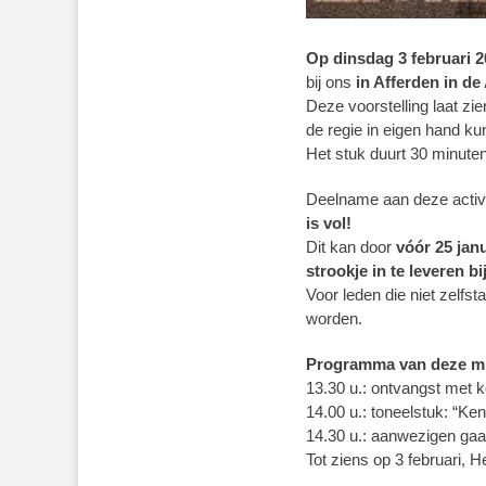
Op dinsdag 3 februari 
bij ons
in Afferden
in de
Deze voorstelling laat zi
de regie in eigen hand k
Het stuk duurt 30 minute
Deelname aan deze activit
is vol!
Dit kan door
vóór 25 jan
strookje in te leveren b
Voor leden die niet zelf
worden.
Programma van deze m
13.30 u.: ontvangst met k
14.00 u.: toneelstuk: “Ke
14.30 u.: aanwezigen gaa
Tot ziens op 3 februari, 