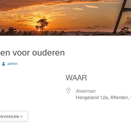
en voor ouderen
Author
admin
WAAR
Alverman
Hengeland 12a, Afferden,
OEVOEGEN
Google Calendar
iCalendar