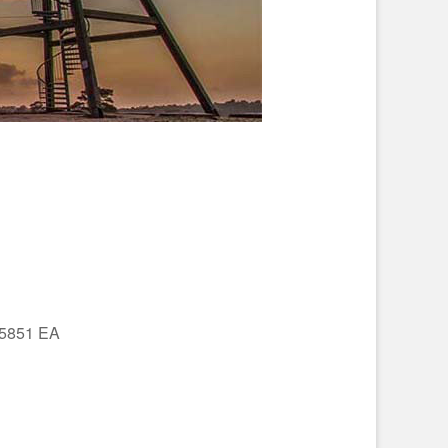
 5851 EA
Office 365
Outlo