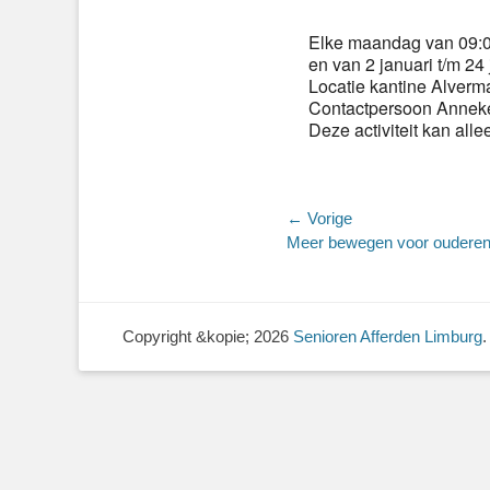
Elke maandag van 09:00
en van 2 januari t/m 24 
Locatie kantine Alverm
Contactpersoon Anneke
Deze activiteit kan all
Bericht
← Vorige
Vorig
Meer bewegen voor oudere
navigatie
bericht:
Copyright &kopie; 2026
Senioren Afferden Limburg
.