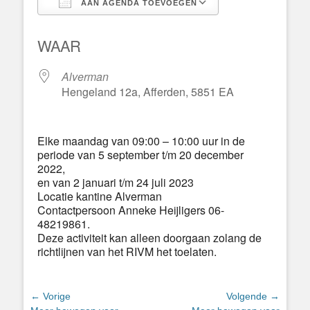
AAN AGENDA TOEVOEGEN
Download ICS
Google Calend
WAAR
Alverman
Hengeland 12a, Afferden, 5851 EA
Elke maandag van 09:00 – 10:00 uur in de
periode van 5 september t/m 20 december
2022,
en van 2 januari t/m 24 juli 2023
Locatie kantine Alverman
Contactpersoon Anneke Heijligers 06-
48219861.
Deze activiteit kan alleen doorgaan zolang de
richtlijnen van het RIVM het toelaten.
Bericht
← Vorige
Volgende →
Vorig
Volgend