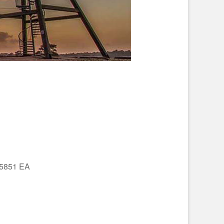
 5851 EA
Office 365
Outlo