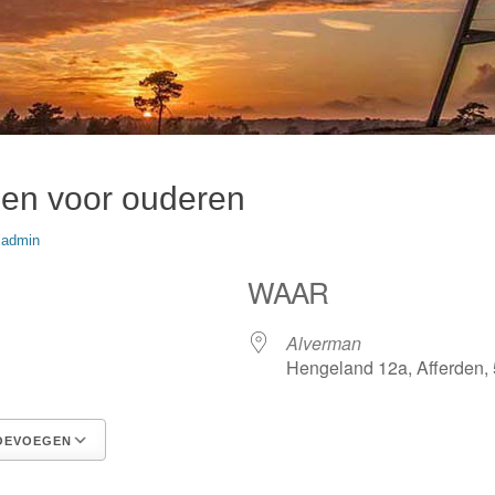
en voor ouderen
thor
admin
WAAR
Alverman
Hengeland 12a, Afferden,
OEVOEGEN
Google Calendar
iCalendar