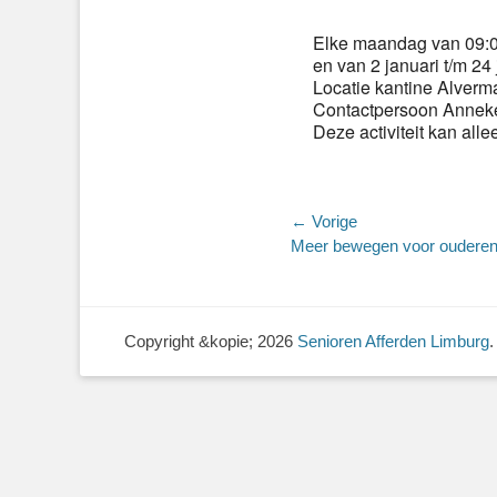
Elke maandag van 09:00
en van 2 januari t/m 24 
Locatie kantine Alverm
Contactpersoon Anneke
Deze activiteit kan all
Bericht
← Vorige
Vorig
Meer bewegen voor oudere
navigatie
bericht:
Copyright &kopie; 2026
Senioren Afferden Limburg
.