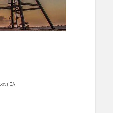
 5851 EA
Office 365
Outlo