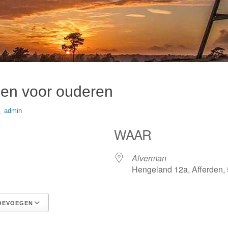
en voor ouderen
uthor
admin
WAAR
Alverman
Hengeland 12a, Afferden,
OEVOEGEN
Google Calendar
iCalendar