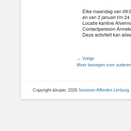
Elke maandag van 09:00
en van 2 januari t/m 24 
Locatie kantine Alverm
Contactpersoon Anneke
Deze activiteit kan all
Bericht
← Vorige
Vorig
Meer bewegen voor oudere
navigatie
bericht:
Copyright &kopie; 2026
Senioren Afferden Limburg
.