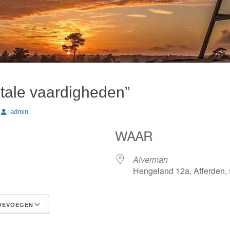
itale vaardigheden”
Author
admin
WAAR
Alverman
Hengeland 12a, Afferden,
OEVOEGEN
Google Calendar
iCalendar