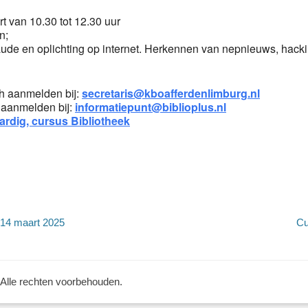
 van 10.30 tot 12.30 uur
n;
raude en oplichting op internet. Herkennen van nepnieuws, hacki
 aanmelden bij:
secretaris@kboafferdenlimburg.nl
 aanmelden bij:
informatiepunt@biblioplus.nl
aardig, cursus Bibliotheek
Volgend
 14 maart 2025
Cu
bericht:
 Alle rechten voorbehouden.