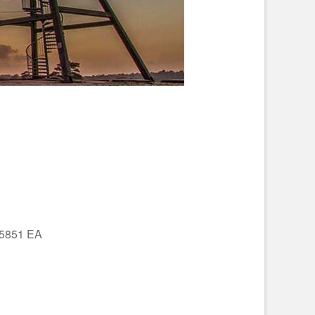
 5851 EA
Office 365
Outlo