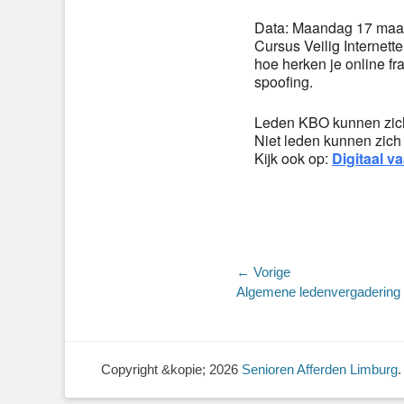
Data: Maandag 17 maart
Cursus Veilig Internette
hoe herken je online f
spoofing.
Leden KBO kunnen zich
Niet leden kunnen zich
Kijk ook op:
Digitaal v
Bericht
← Vorige
Vorig
Algemene ledenvergadering
navigatie
bericht:
Copyright &kopie; 2026
Senioren Afferden Limburg
.