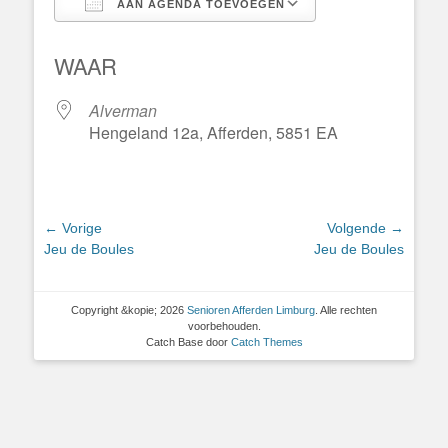
AAN AGENDA TOEVOEGEN
Download ICS
Google Calend
WAAR
Alverman
Hengeland 12a, Afferden, 5851 EA
Bericht
← Vorige
Volgende →
Vorig
Volgend
Jeu de Boules
Jeu de Boules
navigatie
bericht:
bericht:
Copyright &kopie; 2026
Senioren Afferden Limburg
. Alle rechten
voorbehouden.
Catch Base door
Catch Themes