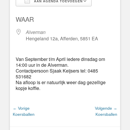
AAN AGENDA TOEVOEGEN
Download ICS
Google Calend
WAAR
Alverman
Hengeland 12a, Afferden, 5851 EA
Van September t/m April iedere dinsdag om
14:00 uur in de Alverman.
Contactpersoon Sjaak Keijsers tel: 0485
531682
Na afloop is er natuurlijk weer dag gezellige
kopje koffie.
Bericht
← Vorige
Volgende →
Vorig
Volgend
Koersballen
Koersballen
navigatie
bericht:
bericht: