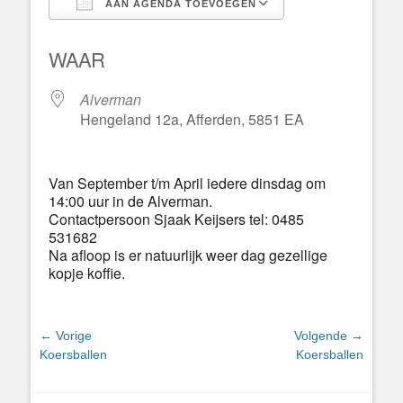
AAN AGENDA TOEVOEGEN
Download ICS
Google Calend
WAAR
Alverman
Hengeland 12a, Afferden, 5851 EA
Van September t/m April iedere dinsdag om
14:00 uur in de Alverman.
Contactpersoon Sjaak Keijsers tel: 0485
531682
Na afloop is er natuurlijk weer dag gezellige
kopje koffie.
Bericht
← Vorige
Volgende →
Vorig
Volgend
Koersballen
Koersballen
navigatie
bericht:
bericht: