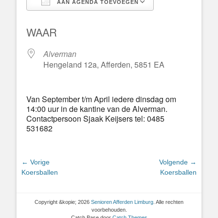
AAN AGENDA TOEVOEGEN
Download ICS
Google Calend
WAAR
Alverman
Hengeland 12a, Afferden, 5851 EA
Van September t/m April iedere dinsdag om
14:00 uur in de kantine van de Alverman.
Contactpersoon Sjaak Keijsers tel: 0485
531682
Bericht
← Vorige
Volgende →
Vorig
Volgend
Koersballen
Koersballen
navigatie
bericht:
bericht:
Copyright &kopie; 2026
Senioren Afferden Limburg
. Alle rechten
voorbehouden.
Catch Base door
Catch Themes