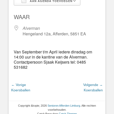
AAN AGENDA TOEVOEGEN
Download ICS
Google Calend
WAAR
Alverman
Hengeland 12a, Afferden, 5851 EA
Van September t/m April iedere dinsdag om
14:00 uur in de kantine van de Alverman.
Contactpersoon Sjaak Keijsers tel: 0485
531682
Bericht
← Vorige
Volgende →
Vorig
Volgend
Koersballen
Koersballen
navigatie
bericht:
bericht:
Copyright &kopie; 2026
Senioren Afferden Limburg
. Alle rechten
voorbehouden.
Catch Base door
Catch Themes