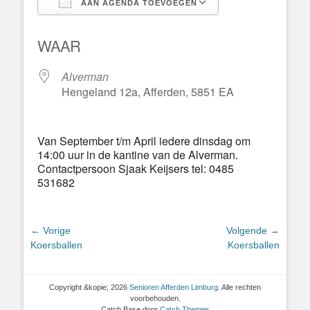
AAN AGENDA TOEVOEGEN
Download ICS
Google Calend
WAAR
Alverman
Hengeland 12a, Afferden, 5851 EA
Van September t/m April iedere dinsdag om
14:00 uur in de kantine van de Alverman.
Contactpersoon Sjaak Keijsers tel: 0485
531682
Bericht
← Vorige
Volgende →
Vorig
Volgend
Koersballen
Koersballen
navigatie
bericht:
bericht:
Copyright &kopie; 2026
Senioren Afferden Limburg
. Alle rechten
voorbehouden.
Catch Base door
Catch Themes