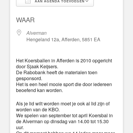
AAN AGENDA TOEVOEGEN
Download ICS
Google Calend
WAAR
Alverman
Hengeland 12a, Afferden, 5851 EA
Het Koersballen in Afferden is 2010 opgericht
door Sjaak Keijsers.
De Rabobank heeft de materialen toen
gesponsord.
Het is een heel mooie sport die door iedereen
beoefend kan worden.
Als je lid wilt worden moet je ook al lid zijn of
worden van de KBO.
We spelen van september tot april Koersbal in
de Alverman op dinsdag van 14.00 tot 15.30
uur.