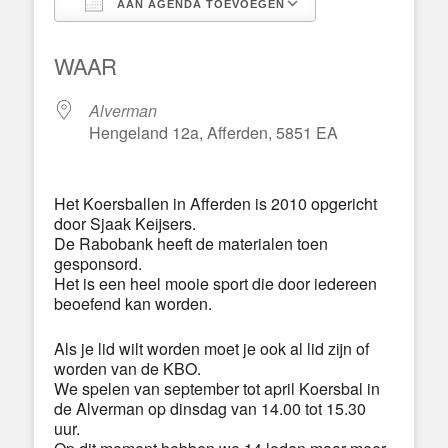
AAN AGENDA TOEVOEGEN
Download ICS
Google Calend
WAAR
Alverman
Hengeland 12a, Afferden, 5851 EA
Het Koersballen in Afferden is 2010 opgericht
door Sjaak Keijsers.
De Rabobank heeft de materialen toen
gesponsord.
Het is een heel mooie sport die door iedereen
beoefend kan worden.
Als je lid wilt worden moet je ook al lid zijn of
worden van de KBO.
We spelen van september tot april Koersbal in
de Alverman op dinsdag van 14.00 tot 15.30
uur.