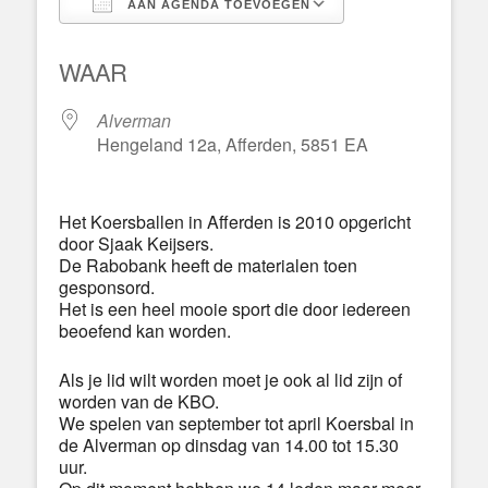
AAN AGENDA TOEVOEGEN
Download ICS
Google Calend
WAAR
Alverman
Hengeland 12a, Afferden, 5851 EA
Het Koersballen in Afferden is 2010 opgericht
door Sjaak Keijsers.
De Rabobank heeft de materialen toen
gesponsord.
Het is een heel mooie sport die door iedereen
beoefend kan worden.
Als je lid wilt worden moet je ook al lid zijn of
worden van de KBO.
We spelen van september tot april Koersbal in
de Alverman op dinsdag van 14.00 tot 15.30
uur.