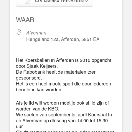
AAN AGENDA TOEVOEGEN
Download ICS
Google Calend
WAAR
Alverman
Hengeland 12a, Afferden, 5851 EA
Het Koersballen in Afferden is 2010 opgericht
door Sjaak Keijsers.
De Rabobank heeft de materialen toen
gesponsord.
Het is een heel mooie sport die door iedereen
beoefend kan worden.
Als je lid wilt worden moet je ook al lid zijn of
worden van de KBO.
We spelen van september tot april Koersbal in
de Alverman op dinsdag van 14.00 tot 15.30
uur.