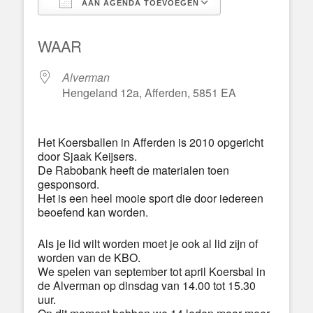
AAN AGENDA TOEVOEGEN
Download ICS
Google Calend
WAAR
Alverman
Hengeland 12a, Afferden, 5851 EA
Het Koersballen in Afferden is 2010 opgericht
door Sjaak Keijsers.
De Rabobank heeft de materialen toen
gesponsord.
Het is een heel mooie sport die door iedereen
beoefend kan worden.
Als je lid wilt worden moet je ook al lid zijn of
worden van de KBO.
We spelen van september tot april Koersbal in
de Alverman op dinsdag van 14.00 tot 15.30
uur.