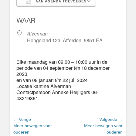
AAN AGENDA TOEVOEGEN
Download ICS
Google Calend
WAAR
Alverman
Hengeland 12a, Afferden, 5851 EA
Elke maandag van 09:00 – 10:00 uur in de
periode van 04 september t/m 18 december
2023,
en van 08 januari t/m 22 juli 2024
Locatie kantine Alverman
Contactpersoon Anneke Heijligers 06-
48219861.
Bericht
← Vorige
Volgende →
Vorig
Volgend
Meer bewegen voor
Meer bewegen voor
navigatie
bericht:
bericht:
ouderen
ouderen