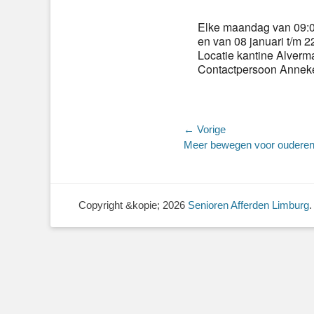
Elke maandag van 09:00
en van 08 januari t/m 22
Locatie kantine Alverm
Contactpersoon Anneke
Bericht
← Vorige
Vorig
Meer bewegen voor oudere
navigatie
bericht:
Copyright &kopie; 2026
Senioren Afferden Limburg
.