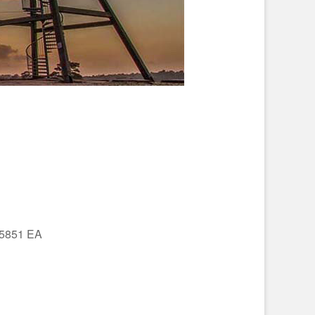
 5851 EA
Office 365
Outlo