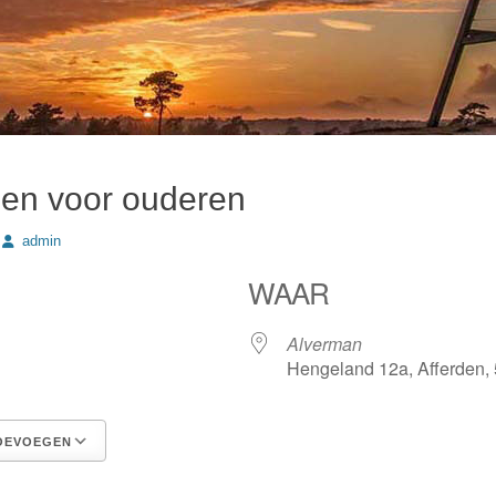
en voor ouderen
Author
admin
WAAR
Alverman
Hengeland 12a, Afferden,
OEVOEGEN
Google Calendar
iCalendar