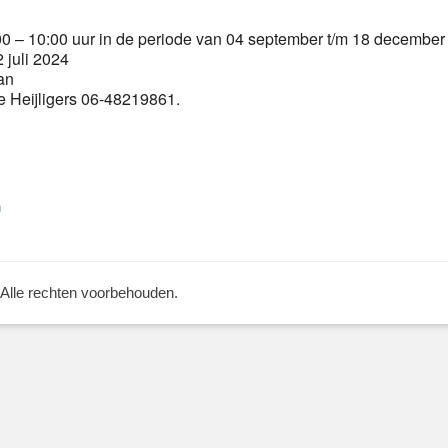
 – 10:00 uur in de periode van 04 september t/m 18 december
 juli 2024
an
 Heijligers 06-48219861.
Volgend
n
bericht:
 Alle rechten voorbehouden.