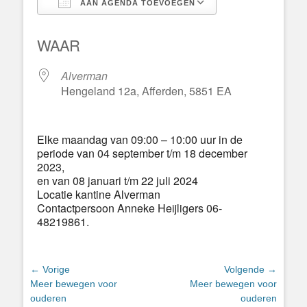
AAN AGENDA TOEVOEGEN
Download ICS
Google Calend
WAAR
Alverman
Hengeland 12a, Afferden, 5851 EA
Elke maandag van 09:00 – 10:00 uur in de
periode van 04 september t/m 18 december
2023,
en van 08 januari t/m 22 juli 2024
Locatie kantine Alverman
Contactpersoon Anneke Heijligers 06-
48219861.
Bericht
← Vorige
Volgende →
Vorig
Volgend
Meer bewegen voor
Meer bewegen voor
navigatie
bericht:
bericht:
ouderen
ouderen