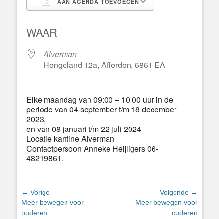
AAN AGENDA TOEVOEGEN
Download ICS
Google Calend
WAAR
Alverman
Hengeland 12a, Afferden, 5851 EA
Elke maandag van 09:00 – 10:00 uur in de
periode van 04 september t/m 18 december
2023,
en van 08 januari t/m 22 juli 2024
Locatie kantine Alverman
Contactpersoon Anneke Heijligers 06-
48219861.
Bericht
← Vorige
Volgende →
Vorig
Volgend
Meer bewegen voor
Meer bewegen voor
navigatie
bericht:
bericht:
ouderen
ouderen