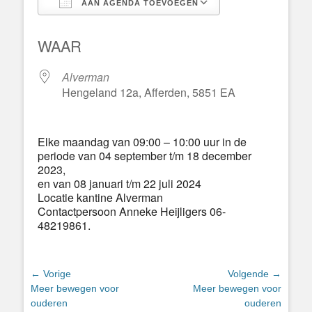
AAN AGENDA TOEVOEGEN
Download ICS
Google Calend
WAAR
Alverman
Hengeland 12a, Afferden, 5851 EA
Elke maandag van 09:00 – 10:00 uur in de
periode van 04 september t/m 18 december
2023,
en van 08 januari t/m 22 juli 2024
Locatie kantine Alverman
Contactpersoon Anneke Heijligers 06-
48219861.
Bericht
← Vorige
Volgende →
Vorig
Volgend
Meer bewegen voor
Meer bewegen voor
navigatie
bericht:
bericht:
ouderen
ouderen