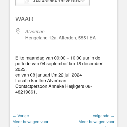
AAN AGENDA TOEVOEGEN
Download ICS
Google Calend
WAAR
Alverman
Hengeland 12a, Afferden, 5851 EA
Elke maandag van 09:00 – 10:00 uur in de
periode van 04 september t/m 18 december
2023,
en van 08 januari t/m 22 juli 2024
Locatie kantine Alverman
Contactpersoon Anneke Heijligers 06-
48219861.
Bericht
← Vorige
Volgende →
Vorig
Volgend
Meer bewegen voor
Meer bewegen voor
navigatie