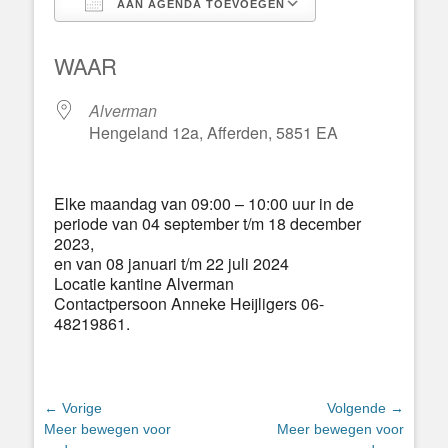
AAN AGENDA TOEVOEGEN
Download ICS
Google Calend
WAAR
Alverman
Hengeland 12a, Afferden, 5851 EA
Elke maandag van 09:00 – 10:00 uur in de
periode van 04 september t/m 18 december
2023,
en van 08 januari t/m 22 juli 2024
Locatie kantine Alverman
Contactpersoon Anneke Heijligers 06-
48219861.
Bericht
← Vorige
Volgende →
Vorig
Volgend
Meer bewegen voor
Meer bewegen voor
navigatie