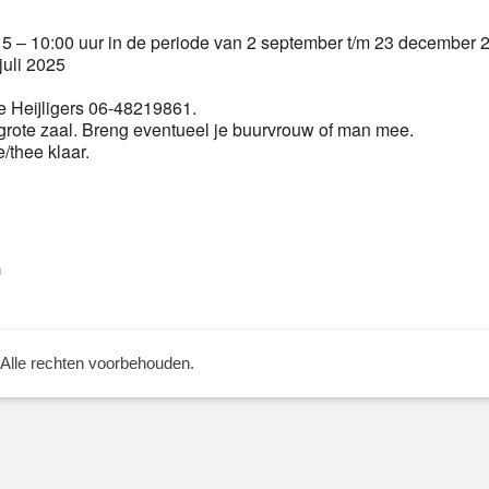
 – 10:00 uur in de periode van 2 september t/m 23 december 
juli 2025
 Heijligers 06-48219861.
grote zaal. Breng eventueel je buurvrouw of man mee.
e/thee klaar.
Volgend
n
bericht:
 Alle rechten voorbehouden.