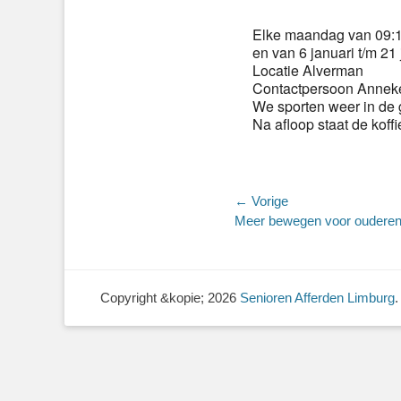
Elke maandag van 09:15
en van 6 januari t/m 21 
Locatie Alverman
Contactpersoon Anneke
We sporten weer in de 
Na afloop staat de koffi
Bericht
← Vorige
Vorig
Meer bewegen voor oudere
navigatie
bericht:
Copyright &kopie; 2026
Senioren Afferden Limburg
.