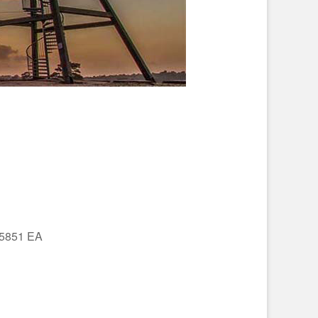
 5851 EA
Office 365
Outlo