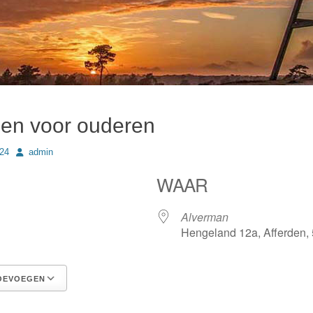
en voor ouderen
Author
24
admin
WAAR
24
Alverman
Hengeland 12a, Afferden,
OEVOEGEN
Google Calendar
iCalendar