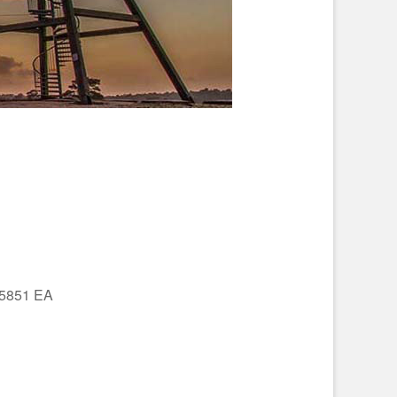
 5851 EA
Office 365
Outlo