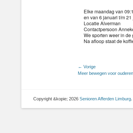
Elke maandag van 09:15
en van 6 januari t/m 21 
Locatie Alverman
Contactpersoon Anneke
We sporten weer in de 
Na afloop staat de koffi
Bericht
← Vorige
Vorig
Meer bewegen voor oudere
navigatie
bericht:
Copyright &kopie; 2026
Senioren Afferden Limburg
.