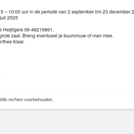
 – 10:00 uur in de periode van 2 september t/m 23 december 
juli 2025
 Heijligers 06-48219861.
grote zaal. Breng eventueel je buurvrouw of man mee.
e/thee klaar.
Volgend
n
bericht:
 Alle rechten voorbehouden.