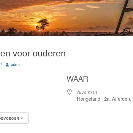
en voor ouderen
Author
24
admin
WAAR
4
Alverman
Hengeland 12a, Afferden,
OEVOEGEN
Google Calendar
iCalendar