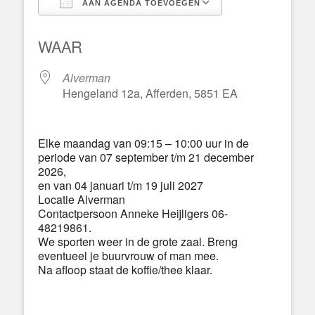
AAN AGENDA TOEVOEGEN
Download ICS
Google Calend
WAAR
Alverman
Hengeland 12a, Afferden, 5851 EA
Elke maandag van 09:15 – 10:00 uur in de
periode van 07 september t/m 21 december
2026,
en van 04 januari t/m 19 juli 2027
Locatie Alverman
Contactpersoon Anneke Heijligers 06-
48219861.
We sporten weer in de grote zaal. Breng
eventueel je buurvrouw of man mee.
Na afloop staat de koffie/thee klaar.