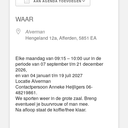
AAN AGENDA TOEVOEGEN
Download ICS
Google Calend
WAAR
Alverman
Hengeland 12a, Afferden, 5851 EA
Elke maandag van 09:15 – 10:00 uur in de
periode van 07 september t/m 21 december
2026,
en van 04 januari t/m 19 juli 2027
Locatie Alverman
Contactpersoon Anneke Heijligers 06-
48219861.
We sporten weer in de grote zaal. Breng
eventueel je buurvrouw of man mee.
Na afloop staat de koffie/thee klaar.