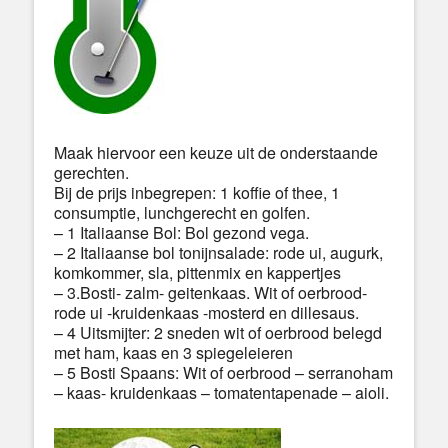
Maak hiervoor een keuze uit de onderstaande
gerechten.
Bij de prijs inbegrepen: 1 koffie of thee, 1
consumptie, lunchgerecht en golfen.
– 1 Italiaanse Bol: Bol gezond vega.
– 2 Italiaanse bol tonijnsalade: rode ui, augurk,
komkommer, sla, pittenmix en kappertjes
– 3.Bosti- zalm- geitenkaas. Wit of oerbrood-
rode ui -kruidenkaas -mosterd en dillesaus.
– 4 Uitsmijter: 2 sneden wit of oerbrood belegd
met ham, kaas en 3 spiegeleieren
– 5 Bosti Spaans: Wit of oerbrood – serranoham
– kaas- kruidenkaas – tomatentapenade – aioli.