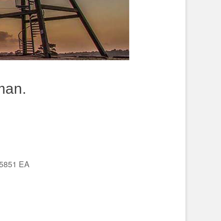
rman.
 5851 EA
Office 365
Outlo