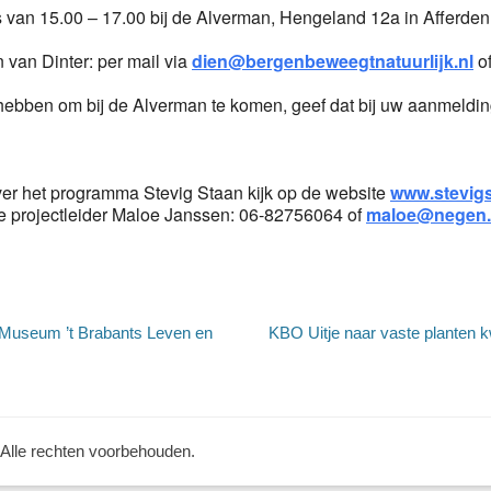
an 15.00 – 17.00 bij de Alverman, Hengeland 12a in Afferden
 van Dinter: per mail via
dien@bergenbeweegtnatuurlijk.nl
of
hebben om bij de Alverman te komen, geef dat bij uw aanmeldin
ver het programma Stevig Staan kijk op de website
www.stevig
le projectleider Maloe Janssen: 06-82756064 of
maloe@negen.
Volgend
 Museum ’t Brabants Leven en
KBO Uitje naar vaste planten k
bericht:
 Alle rechten voorbehouden.