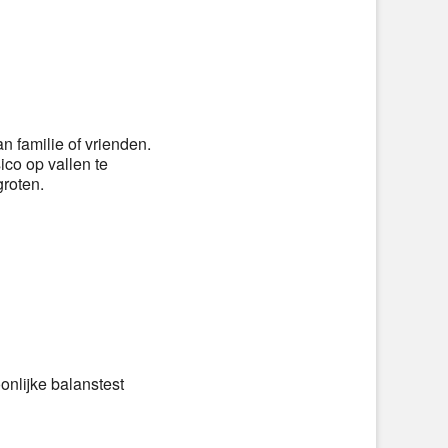
 familie of vrienden.
co op vallen te
groten.
onlijke balanstest