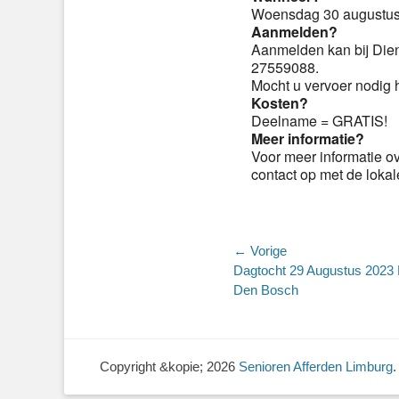
Woensdag 30 augustus v
Aanmelden?
Aanmelden kan bij Dien
27559088.
Mocht u vervoer nodig 
Kosten?
Deelname = GRATIS!
Meer informatie?
Voor meer informatie o
contact op met de loka
Bericht
← Vorige
Vorig
Dagtocht 29 Augustus 2023
navigatie
bericht:
Den Bosch
Copyright &kopie; 2026
Senioren Afferden Limburg
.