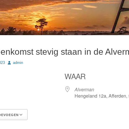
ijeenkomst stevig staan in de Alve
Author
023
admin
WAAR
23
Alverman
Hengeland 12a, Afferden,
OEVOEGEN
Google Calendar
iCalendar