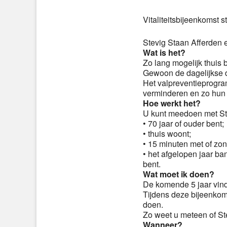
Vitaliteitsbijeenkomst 
Stevig Staan Afferden
Wat is het?
Zo lang mogelijk thuis 
Gewoon de dagelijkse d
Het valpreventieprogra
verminderen en zo hun 
Hoe werkt het?
U kunt meedoen met Ste
• 70 jaar of ouder bent;
• thuis woont;
• 15 minuten met of zo
• het afgelopen jaar ba
bent.
Wat moet ik doen?
De komende 5 jaar vind
Tijdens deze bijeenkom
doen.
Zo weet u meteen of Ste
Wanneer?