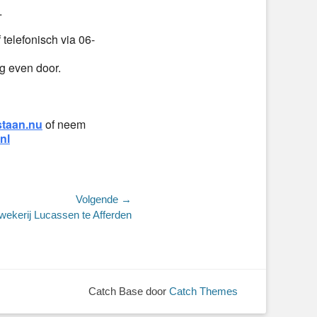
.
 telefonisch via 06-
g even door.
staan.nu
of neem
nl
Volgende →
wekerij Lucassen te Afferden
Catch Base door
Catch Themes