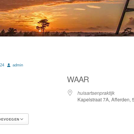
Author
024
admin
WAAR
4
huisartsenpraktijk
Kapelstraat 7A, Afferden,
OEVOEGEN
Google Calendar
iCalendar