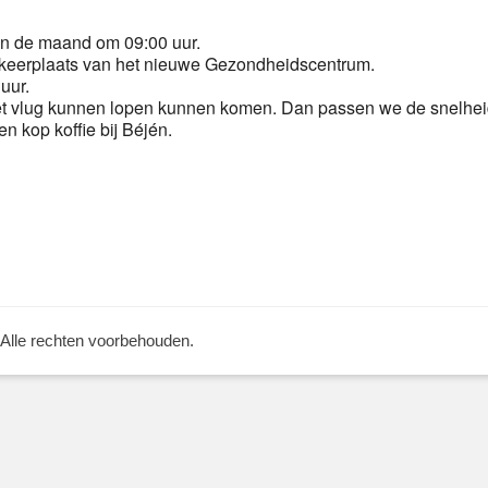
n de maand om 09:00 uur.
keerplaats van het nieuwe Gezondheidscentrum.
uur.
t vlug kunnen lopen kunnen komen. Dan passen we de snelheid
n kop koffie bij Béjén.
Volgend
bericht:
 Alle rechten voorbehouden.