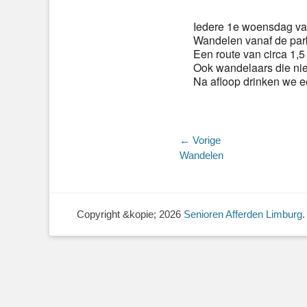
Iedere 1e woensdag va
Wandelen vanaf de par
Een route van circa 1,5 
Ook wandelaars die nie
Na afloop drinken we ee
Bericht
← Vorige
Vorig
Wandelen
navigatie
bericht:
Copyright &kopie; 2026
Senioren Afferden Limburg
.