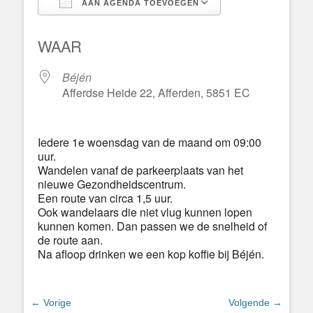
AAN AGENDA TOEVOEGEN
Download ICS
Google Calend
WAAR
Béjén
Afferdse Heide 22, Afferden, 5851 EC
Iedere 1e woensdag van de maand om 09:00
uur.
Wandelen vanaf de parkeerplaats van het
nieuwe Gezondheidscentrum.
Een route van circa 1,5 uur.
Ook wandelaars die niet vlug kunnen lopen
kunnen komen. Dan passen we de snelheid of
de route aan.
Na afloop drinken we een kop koffie bij Béjén.
Bericht
← Vorige
Volgende →