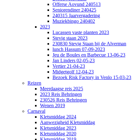
Offerse Aovund 240513
Seniorendiner 240425
240315 Jaarvergadering
Muziekbingo 240402
2023
Lucassen vaste planten 2023
Stevig staan 2023
230830 Stevig Staan bij de Alverman
lunch Hassum 07-09-2023
Jeu de Boules en Barbecue 13-06-23
Jan Linders 02-05-23
Vertier 21-04-23
Midgetgolf 12-04-23
Bezoek Risk Factory in Venlo 15-03-23
Reizen
Meerdaagse reis 2025
2023 Reis Behringen
230526 Reis Behringen
Wenen 2019
Carnaval
Kletsmiddag 2024
Aanwezigheid Kletsmiddag
Kletsmiddag 2023
Kletsmiddag 2020
Kletsmiddag 2019