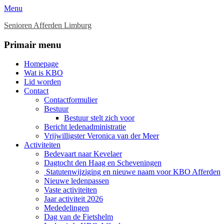
Menu
Senioren Afferden Limburg
Facebook
Primair menu
Ga
Homepage
naar
Wat is KBO
de
Lid worden
inhoud
Contact
Contactformulier
Bestuur
Bestuur stelt zich voor
Bericht ledenadministratie
Vrijwilligster Veronica van der Meer
Activiteiten
Bedevaart naar Kevelaer
Dagtocht den Haag en Scheveningen
Statutenwijziging en nieuwe naam voor KBO Afferden
Nieuwe ledenpassen
Vaste activiteiten
Jaar activiteit 2026
Mededelingen
Dag van de Fietshelm