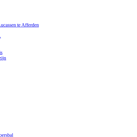
ucassen te Afferden
.
is
ijn
ersbal