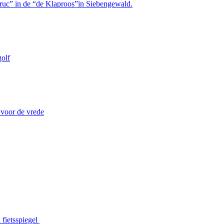
truc” in de “de Klaproos”in Siebengewald.
olf
 voor de vrede
 fietsspiegel