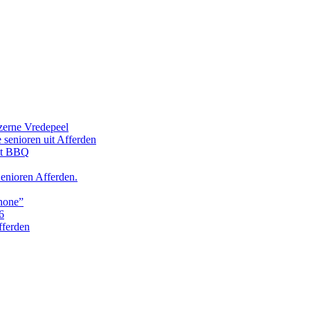
zerne Vredepeel
senioren uit Afferden
et BBQ
enioren Afferden.
phone”
6
ferden