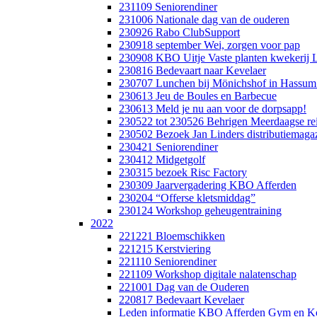
231109 Seniorendiner
231006 Nationale dag van de ouderen
230926 Rabo ClubSupport
230918 september Wei, zorgen voor pap
230908 KBO Uitje Vaste planten kwekerij L
230816 Bedevaart naar Kevelaer
230707 Lunchen bij Mönichshof in Hassum
230613 Jeu de Boules en Barbecue
230613 Meld je nu aan voor de dorpsapp!
230522 tot 230526 Behrigen Meerdaagse re
230502 Bezoek Jan Linders distributiemagaz
230421 Seniorendiner
230412 Midgetgolf
230315 bezoek Risc Factory
230309 Jaarvergadering KBO Afferden
230204 “Offerse kletsmiddag”
230124 Workshop geheugentraining
2022
221221 Bloemschikken
221215 Kerstviering
221110 Seniorendiner
221109 Workshop digitale nalatenschap
221001 Dag van de Ouderen
220817 Bedevaart Kevelaer
Leden informatie KBO Afferden Gym en Ko