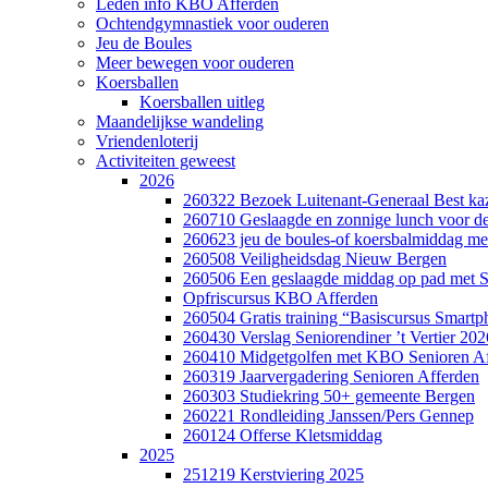
Leden info KBO Afferden
Ochtendgymnastiek voor ouderen
Jeu de Boules
Meer bewegen voor ouderen
Koersballen
Koersballen uitleg
Maandelijkse wandeling
Vriendenloterij
Activiteiten geweest
2026
260322 Bezoek Luitenant-Generaal Best ka
260710 Geslaagde en zonnige lunch voor de 
260623 jeu de boules-of koersbalmiddag m
260508 Veiligheidsdag Nieuw Bergen
260506 Een geslaagde middag op pad met S
Opfriscursus KBO Afferden
260504 Gratis training “Basiscursus Smart
260430 Verslag Seniorendiner ’t Vertier 202
260410 Midgetgolfen met KBO Senioren Af
260319 Jaarvergadering Senioren Afferden
260303 Studiekring 50+ gemeente Bergen
260221 Rondleiding Janssen/Pers Gennep
260124 Offerse Kletsmiddag
2025
251219 Kerstviering 2025