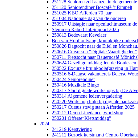
251128 Senioren zelf aanzet in de gemeent
251120 Seniorendiner Boscafé ’t Rimpelt
251025 KBO Afferden 70 jaar
251004 Nationale dag van de ouderen
250917 Uitstapje naar openluchtmuseum de
Stemmen Rabo ClubSupport 2025
250813 Bedevaart Kevelaer
Ben van Hoof ontvangt koninklijke ondersc
250826 Dagtocht naar de Eifel en Monchau
250616 Cursussen “Digitale Vaardigheden”
250711 Fietstocht naar Bauerncafé Mönich
250624 Gezellige middag Jeu de Boules e
250522 Excursie bruinkoolafgraving in Ha
250516 6-Daagse vakantiereis Beierse Wou
250424 Seniorendiner
250416 Muzikale Bingo
250317 Start digitale workshops bij De Alv
250314 Algemene ledenvergadering
250220 Workshop hulp bij digitale bankzak
250217 Cursus stevig staan Afferden 2025
250212 Demo Linedance, workshop
250201 Offerse“Kletsmiddag”
2024
241219 Kerstviering
241212 Bezoek kerstmarkt Centro Oberhau