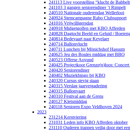
241113 Live voorstelling “klucht de Babbel
241103 3 gangen seniorendiner ’t Rimpelt
240510 Nationale ouderendag Wellerlooi
240924 Stemcampagne Rabo Clubsupport
241016 Vrijwilligersdag
240918 Midgetgolfen met KBO Afferden
240828 Dagtocht Beeld en Geluid / Boereng
240814 Bedevaart naar Kevelaer
240714 Ballonvlucht
240711 Lunchen bij Mönichshof Hassum
240625 Jeu des Boules middag met BBQ
240523 Offerse Aovund
240425 Projectkoor Grenze(n)loos: Concert
240420 Seniorendiner
240402 Muziekbingo bij KBO
240320 Cursus stevig staan
240315 Verslag jaarvergadering
240315 Ballonvaart
240310 Festival aan de Grens
240127 Kletsmiddag
240118 Senioren Expo Veldhoven 2024
2023
231214 Kerstviering
231031 Leden info KBO Afferden oktober
231110 Ouderen trappen veilig door met een