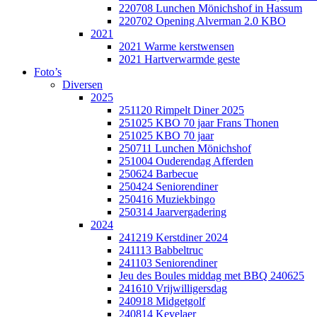
220708 Lunchen Mönichshof in Hassum
220702 Opening Alverman 2.0 KBO
2021
2021 Warme kerstwensen
2021 Hartverwarmde geste
Foto’s
Diversen
2025
251120 Rimpelt Diner 2025
251025 KBO 70 jaar Frans Thonen
251025 KBO 70 jaar
250711 Lunchen Mönichshof
251004 Ouderendag Afferden
250624 Barbecue
250424 Seniorendiner
250416 Muziekbingo
250314 Jaarvergadering
2024
241219 Kerstdiner 2024
241113 Babbeltruc
241103 Seniorendiner
Jeu des Boules middag met BBQ 240625
241610 Vrijwilligersdag
240918 Midgetgolf
240814 Kevelaer