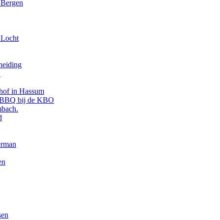
e Bergen
 Locht
heiding
.
shof in Hassum
n BBQ bij de KBO
mbach.
d
erman
en
sen