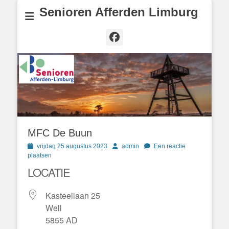
Senioren Afferden Limburg
Facebook
MFC De Buun
Geplaatst
Author
vrijdag 25 augustus 2023
admin
Een reactie
op
plaatsen
LOCATIE
Kasteellaan 25
Well
5855 AD