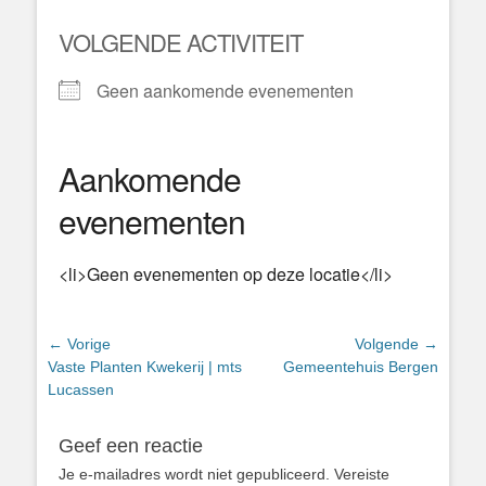
VOLGENDE ACTIVITEIT
Geen aankomende evenementen
Aankomende
evenementen
<li>Geen evenementen op deze locatie</li>
Bericht
← Vorige
Volgende →
Vorig
Volgend
Vaste Planten Kwekerij | mts
Gemeentehuis Bergen
navigatie
bericht:
bericht:
Lucassen
Geef een reactie
Je e-mailadres wordt niet gepubliceerd.
Vereiste