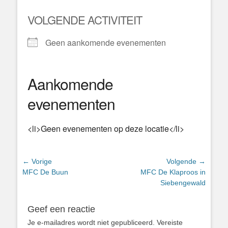
VOLGENDE ACTIVITEIT
Geen aankomende evenementen
Aankomende
evenementen
<li>Geen evenementen op deze locatie</li>
Bericht
← Vorige
Volgende →
Vorig
Volgend
MFC De Buun
MFC De Klaproos in
navigatie
bericht:
bericht:
Siebengewald
Geef een reactie
Je e-mailadres wordt niet gepubliceerd.
Vereiste