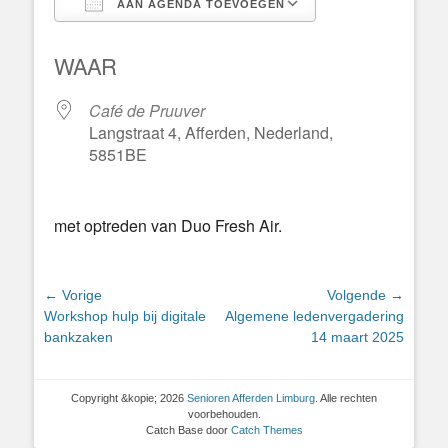
AAN AGENDA TOEVOEGEN
Download ICS
Google Calend
WAAR
Café de Pruuver
Langstraat 4, Afferden, Nederland,
5851BE
met optreden van Duo Fresh Air.
Bericht
← Vorige
Volgende →
Vorig
Volgend
Workshop hulp bij digitale
Algemene ledenvergadering
navigatie
bericht:
bericht:
bankzaken
14 maart 2025
Copyright &kopie; 2026
Senioren Afferden Limburg
. Alle rechten
voorbehouden.
Catch Base door
Catch Themes