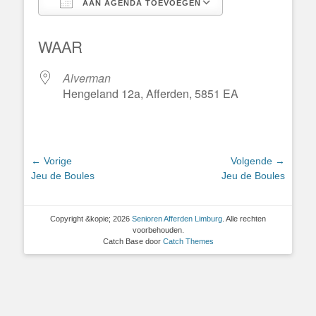
AAN AGENDA TOEVOEGEN
Download ICS
Google Calend
WAAR
Alverman
Hengeland 12a, Afferden, 5851 EA
Bericht
← Vorige
Volgende →
Vorig
Volgend
Jeu de Boules
Jeu de Boules
navigatie
bericht:
bericht:
Copyright &kopie; 2026
Senioren Afferden Limburg
. Alle rechten
voorbehouden.
Catch Base door
Catch Themes