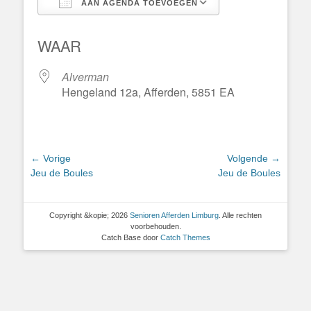
AAN AGENDA TOEVOEGEN
Download ICS
Google Calend
WAAR
Alverman
Hengeland 12a, Afferden, 5851 EA
Bericht
← Vorige
Volgende →
Vorig
Volgend
Jeu de Boules
Jeu de Boules
navigatie
bericht:
bericht:
Copyright &kopie; 2026
Senioren Afferden Limburg
. Alle rechten
voorbehouden.
Catch Base door
Catch Themes