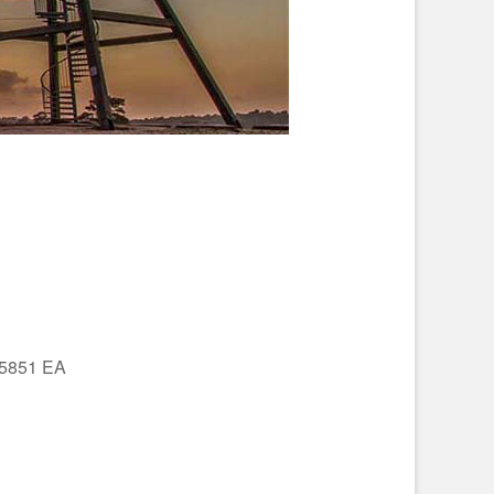
 5851 EA
Office 365
Outlo