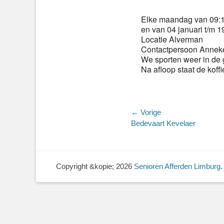
Elke maandag van 09:15
en van 04 januari t/m 19
Locatie Alverman
Contactpersoon Anneke
We sporten weer in de 
Na afloop staat de koffi
Bericht
← Vorige
Vorig
Bedevaart Kevelaer
navigatie
bericht:
Copyright &kopie; 2026
Senioren Afferden Limburg
.