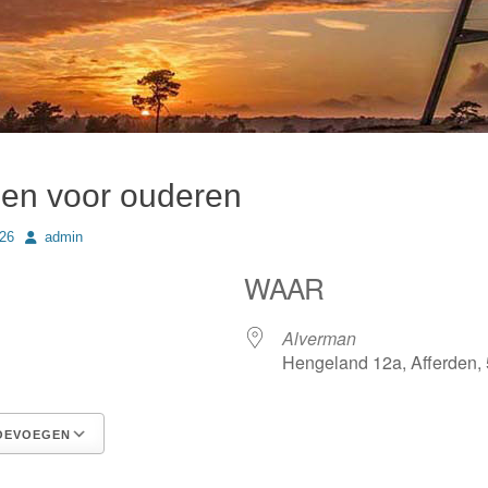
en voor ouderen
Author
26
admin
WAAR
26
Alverman
Hengeland 12a, Afferden,
OEVOEGEN
Google Calendar
iCalendar