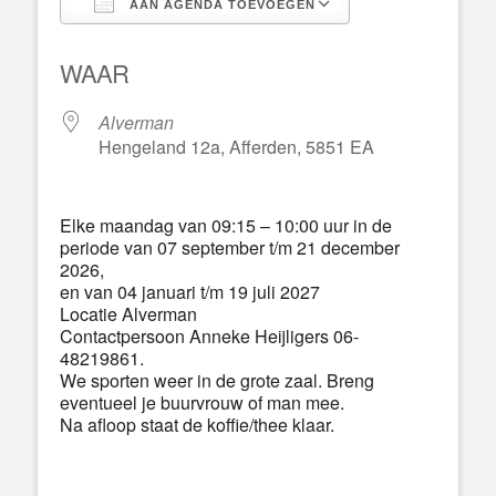
AAN AGENDA TOEVOEGEN
Download ICS
Google Calend
WAAR
Alverman
Hengeland 12a, Afferden, 5851 EA
Elke maandag van 09:15 – 10:00 uur in de
periode van 07 september t/m 21 december
2026,
en van 04 januari t/m 19 juli 2027
Locatie Alverman
Contactpersoon Anneke Heijligers 06-
48219861.
We sporten weer in de grote zaal. Breng
eventueel je buurvrouw of man mee.
Na afloop staat de koffie/thee klaar.