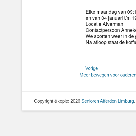
Elke maandag van 09:15
en van 04 januari t/m 19
Locatie Alverman
Contactpersoon Anneke
We sporten weer in de 
Na afloop staat de koffi
Bericht
← Vorige
Vorig
Meer bewegen voor oudere
navigatie
bericht:
Copyright &kopie; 2026
Senioren Afferden Limburg
.