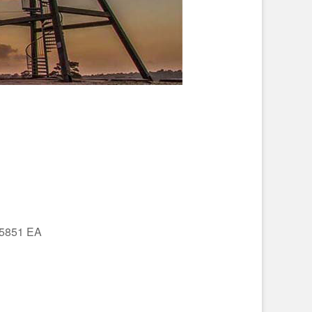
 5851 EA
Office 365
Outlo