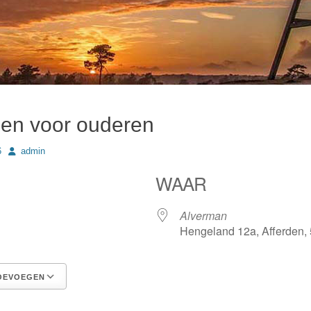
en voor ouderen
Author
6
admin
WAAR
Alverman
Hengeland 12a, Afferden,
OEVOEGEN
Google Calendar
iCalendar