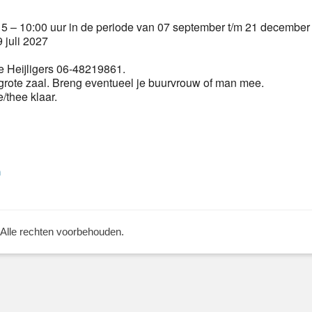
 – 10:00 uur in de periode van 07 september t/m 21 december
 juli 2027
 Heijligers 06-48219861.
grote zaal. Breng eventueel je buurvrouw of man mee.
e/thee klaar.
Volgend
n
bericht:
 Alle rechten voorbehouden.