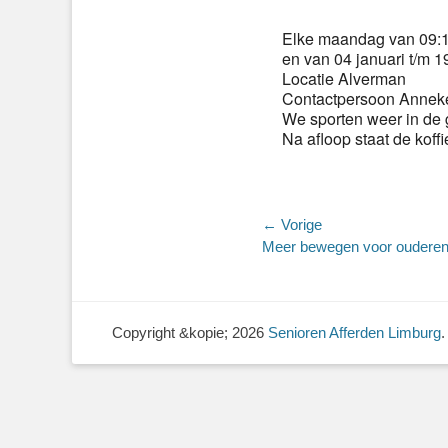
Elke maandag van 09:15
en van 04 januari t/m 19
Locatie Alverman
Contactpersoon Anneke
We sporten weer in de 
Na afloop staat de koffi
Bericht
← Vorige
Vorig
Meer bewegen voor oudere
navigatie
bericht:
Copyright &kopie; 2026
Senioren Afferden Limburg
.