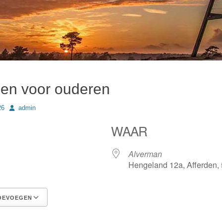
en voor ouderen
Author
26
admin
WAAR
6
Alverman
Hengeland 12a, Afferden,
OEVOEGEN
Google Calendar
iCalendar