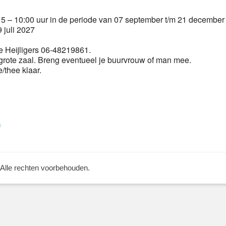
 – 10:00 uur in de periode van 07 september t/m 21 december
 juli 2027
 Heijligers 06-48219861.
grote zaal. Breng eventueel je buurvrouw of man mee.
e/thee klaar.
Volgend
n
bericht:
 Alle rechten voorbehouden.