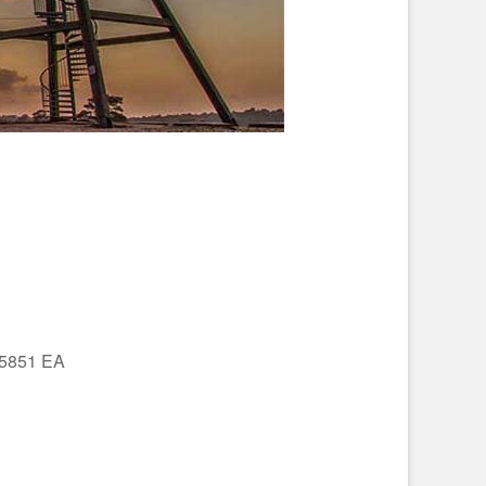
 5851 EA
Office 365
Outlo