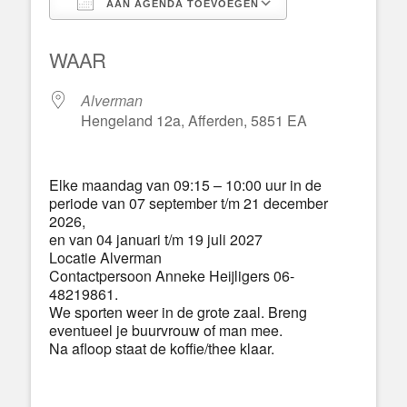
AAN AGENDA TOEVOEGEN
Download ICS
Google Calend
WAAR
Alverman
Hengeland 12a, Afferden, 5851 EA
Elke maandag van 09:15 – 10:00 uur in de
periode van 07 september t/m 21 december
2026,
en van 04 januari t/m 19 juli 2027
Locatie Alverman
Contactpersoon Anneke Heijligers 06-
48219861.
We sporten weer in de grote zaal. Breng
eventueel je buurvrouw of man mee.
Na afloop staat de koffie/thee klaar.