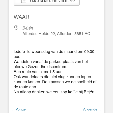
AAN AGENDA TOEVOEGEN
Download ICS
Google Calend
WAAR
Béjén
Afferdse Heide 22, Afferden, 5851 EC
Iedere 1e woensdag van de maand om 09:00
uur.
Wandelen vanaf de parkeerplaats van het
nieuwe Gezondheidscentrum.
Een route van circa 1,5 uur.
Ook wandelaars die niet vlug kunnen lopen
kunnen komen. Dan passen we de snelheid of
de route aan.
Na afloop drinken we een kop koffie bij Béjén.
Bericht
← Vorige
Volgende →