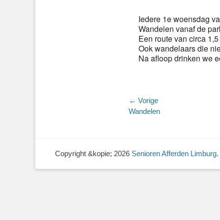
Iedere 1e woensdag va
Wandelen vanaf de par
Een route van circa 1,5 
Ook wandelaars die nie
Na afloop drinken we ee
Bericht
← Vorige
Vorig
Wandelen
navigatie
bericht:
Copyright &kopie; 2026
Senioren Afferden Limburg
.