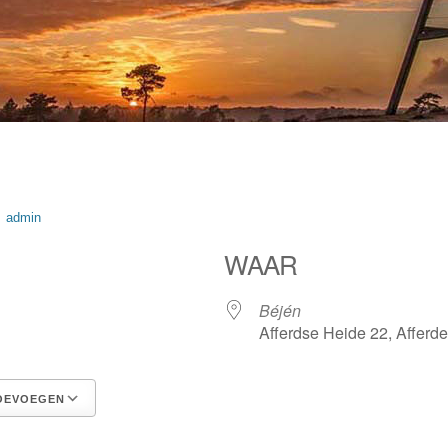
thor
admin
WAAR
Béjén
Afferdse Heide 22, Afferd
OEVOEGEN
Google Calendar
iCalendar