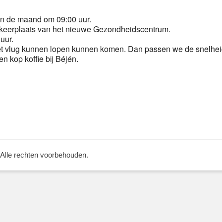
n de maand om 09:00 uur.
keerplaats van het nieuwe Gezondheidscentrum.
uur.
t vlug kunnen lopen kunnen komen. Dan passen we de snelheid
n kop koffie bij Béjén.
Volgend
bericht:
 Alle rechten voorbehouden.