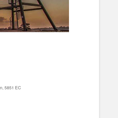
en, 5851 EC
Office 365
Outlo